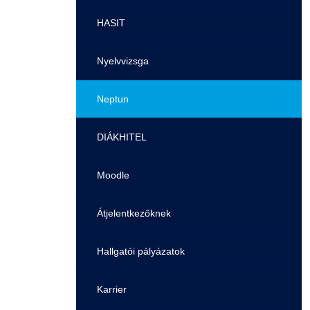
Pályaorientációs tanácsadás
HASIT
MTMI Szakok
Nyelvvizsga
Sportolóként egyetemista
Neptun
DIÁKHITEL
Moodle
Átjelentkezőknek
Hallgatói pályázatok
Karrier