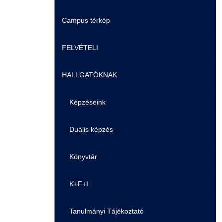
Campus térkép
Videók
FELVÉTELI
Álláshirdetések
HALLGATÓKNAK
Pontozási rendszer szabályai
Felvetteknek
Képzéseink
Képzéseink
Duális képzés
Duális képzés
Könyvtár
Átjelentkezés
K+F+I
Gyakori Kérdések
Tanulmányi Tájékoztató