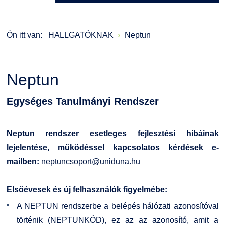
Kérvények
Szervezeti ábra
Galéria
Ön itt van:
HALLGATÓKNAK
Neptun
Felnőttképzés
Érdekvédelmi testületek
Díjak, elismerések
Origó nyelvvizsga
Kapcsolat
Neptun
HASIT
Telefonkönyv
Egységes Tanulmányi Rendszer
Neptun
Minőségirányítás
Neptun rendszer esetleges fejlesztési hibáinak
lejelentése, működéssel kapcsolatos kérdések e-
Moodle
Intézményi és Tanulmányi Tájékoztató
mailben:
neptuncsoport@uniduna.hu
K+F+I
Együttműködő partnereink
Elsőévesek és új felhasználók figyelmébe:
Átjelentkezőknek
A NEPTUN rendszerbe a belépés hálózati azonosítóval
történik (NEPTUNKÓD), ez az az azonosító, amit a