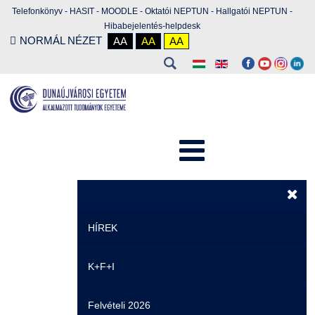
Telefonkönyv
-
HASIT
-
MOODLE
-
Oktatói NEPTUN
-
Hallgatói NEPTUN
-
Hibabejelentés-helpdesk
NORMÁL NÉZET
AA
AA
AA
HÍREK
K+F+I
Hírek
Felvételi 2026
Események