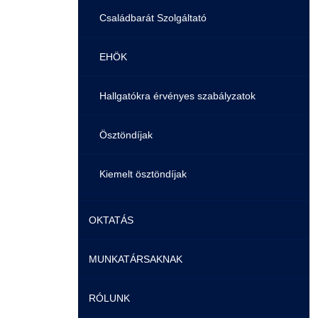
Családbarát Szolgáltató
EHÖK
Hallgatókra érvényes szabályzatok
Ösztöndíjak
Kiemelt ösztöndíjak
Nemzetközi Lehetőségek
OKTATÁS
Szolgáltatások
MUNKATÁRSAKNAK
Képzéseink
Fordítási Szolgáltatások
RÓLUNK
Duális képzés
Képzéseink