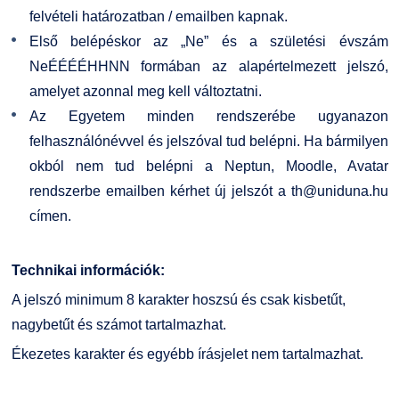
Kapcsolat
felvételi határozatban / emailben kapnak.
Első belépéskor az „Ne” és a születési évszám
TDK/Tehetségnap
NeÉÉÉÉHHNN formában az alapértelmezett jelszó,
amelyet azonnal meg kell változtatni.
Online Studium
Az Egyetem minden rendszerébe ugyanazon
felhasználónévvel és jelszóval tud belépni. Ha bármilyen
Képzési Életpályamodell
okból nem tud belépni a Neptun, Moodle, Avatar
rendszerbe emailben kérhet új jelszót a
th@uniduna.hu
Atomerőművi Képzési Bázis
címen.
Technikai információk:
A jelszó minimum 8 karakter hoszsú és csak kisbetűt,
nagybetűt és számot tartalmazhat.
Ékezetes karakter és egyébb írásjelet nem tartalmazhat.