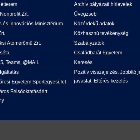
étterem
Archív pályázati hírlevelek
Nonprofit Zrt.
Üvegzseb
is és Innovációs Minisztérium
Közérdekű adatok
rt.
Közhasznú tevékenység
si Atomerőmű Zrt.
Szabályzatok
 séta
Családbarát Egyetem
365, Teams, @MAIL
Keresés
lgáltatás
Pozitív visszajelzés, Jobbító j
javaslat, Eltérés kezelés
árosi Egyetem Sportegyesület
ros Felsőoktatásáért
ny