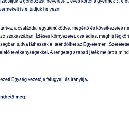
ztosítjuk a gondozást, nevelést- 1 éves kortól a gyermek 3. éle
rmekeit is el tudjuk helyezni.
t tartva, a családdal együttműködve, megértő és következetes n
zó szakaszában. Ízléses környezetet, családias, meghitt légkört 
nságban tudva láthassák el teendőiket az Egyetemen. Szeretette
felelő tevékenységekkel. A rengeteg szabad játék mellett a m
eti Egység vezetője felügyeli és irányítja.
kinthető meg: