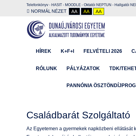
Telefonkönyv
-
HASIT
-
MOODLE
-
Oktatói NEPTUN
-
Hallgatói N
NORMÁL NÉZET
AA
AA
AA
HÍREK
K+F+I
FELVÉTELI 2026
C
RÓLUNK
PÁLYÁZATOK
TDK/TEHE
PANNÓNIA ÖSZTÖNDÍJPRO
Családbarát Szolgáltató
Az Egyetemen a gyermekek napközbeni ellátását k