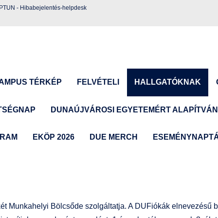
EPTUN
-
Hibabejelentés-helpdesk
AMPUS TÉRKÉP
FELVÉTELI
HALLGATÓKNAK
TSÉGNAP
DUNAÚJVÁROSI EGYETEMÉRT ALAPÍTVÁ
GRAM
EKÖP 2026
DUE MERCH
ESEMÉNYNAPT
ét Munkahelyi Bölcsőde szolgáltatja. A DUFiókák elnevezésű 