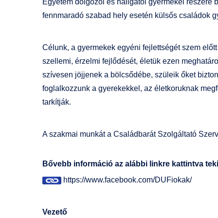
Egyetem dolgozói és hallgatói gyermekei részére bi
fennmaradó szabad hely esetén külsős családok gye
Célunk, a gyermekek egyéni fejlettségét szem előt
szellemi, érzelmi fejlődését, életük ezen meghatáro
szívesen jöjjenek a bölcsődébe, szüleik őket bizto
foglalkozzunk a gyerekekkel, az életkoruknak meg
tarkítják.
A szakmai munkát a Családbarát Szolgáltató Szervez
Bővebb információ az alábbi linkre kattintva te
https://www.facebook.com/DUFiokak/
Vezető