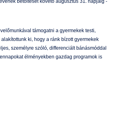
tévének betöltését követő augusztus 31. napjáig -
evelőmunkával támogatni a gyermekek testi,
alakítottunk ki, hogy a ránk bízott gyermekek
ljes, személyre szóló, differenciált bánásmóddal
indennapokat élményekben gazdag programok is