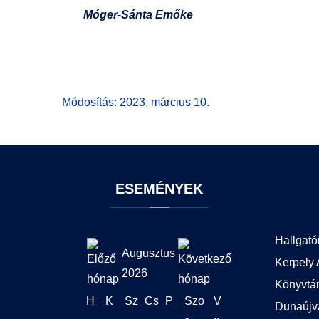
Móger-Sánta Emőke
Módosítás: 2023. március 10.
ESEMÉNYEK
Hallgató
Augusztus
Kerpely 
2026
Könyvtá
H
K
Sz
Cs
P
Szo
V
Dunaújv