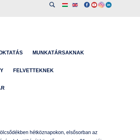
OKTATÁS
MUNKATÁRSAKNAK
NY
FELVETTEKNEK
ÁR
bölcsődékben hétköznapokon, elsősorban az