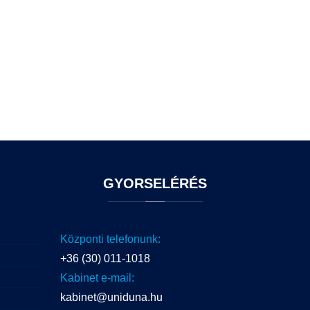
GYORSELÉRÉS
Központi telefonunk:
+36 (30) 011-1018
Kabinet e-mail:
kabinet@uniduna.hu