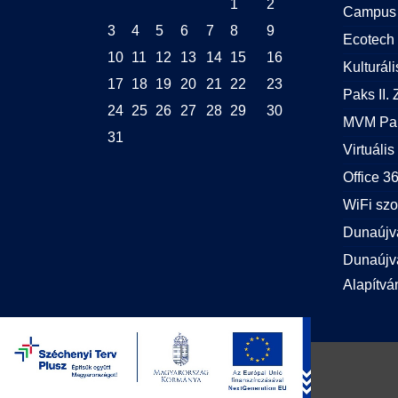
1
2
Campus 
3
4
5
6
7
8
9
Ecotech 
10
11
12
13
14
15
16
Kulturál
17
18
19
20
21
22
23
Paks II. Z
24
25
26
27
28
29
30
MVM Pak
31
Virtuális
Office 
WiFi szo
Dunaújv
Dunaújvá
Alapítvá