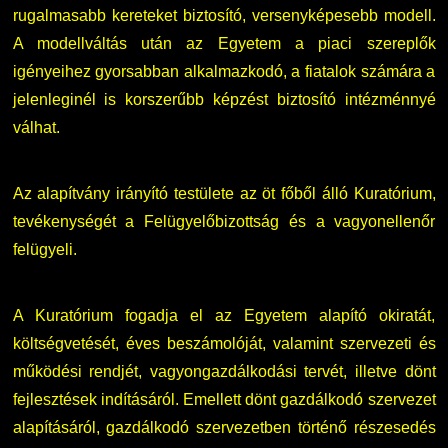
rugalmasabb kereteket biztosító, versenyképesebb modell.
A modellváltás után az Egyetem a piaci szereplők
DUE Hallgatói laptop használati segédlet
Képzési Életpályamodell
igényeihez gyorsabban alkalmazkodó, a fiatalok számára a
jelenleginél is korszerűbb képzést biztosító intézménnyé
Kerpely Antal Szakkollégium KASZK
Atomerőművi Képzési Bázis
válhat.
Az alapítvány irányító testülete az öt főből álló Kuratórium,
tevékenységét a Felügyelőbizottság és a vagyonellenőr
felügyeli.
A Kuratórium fogadja el az Egyetem alapító okiratát,
költségvetését, éves beszámolóját, valamint szervezeti és
működési rendjét, vagyongazdálkodási tervét, illetve dönt
fejlesztések indításáról. Emellett dönt gazdálkodó szervezet
alapításáról, gazdálkodó szervezetben történő részesedés