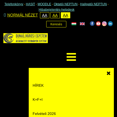
Telefonkönyv
-
HASIT
-
MOODLE
-
Oktatói NEPTUN
-
Hallgatói NEPTUN
-
Hibabejelentés-helpdesk
NORMÁL NÉZET
AA
AA
AA
Keresés
HÍREK
K+F+I
Hírek
Felvételi 2026
Események