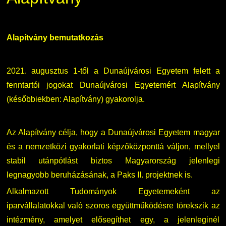
Családbarát Szolgáltató
Origó nyelvvizsga
Kapcsolat
EHÖK
HASIT
Telefonkönyv
Alapítvány bemutatkozás
Hallgatókra érvényes szabályzatok
Neptun
Minőségirányítás
2021. augusztus 1-től a Dunaújvárosi Egyetem felett a
fenntartói jogokat Dunaújvárosi Egyetemért Alapítvány
Ösztöndíjak
Moodle
Intézményi és Tanulmányi Tájékoztató
(későbbiekben: Alapítvány) gyakorolja.
Kiemelt ösztöndíjak
K+F+I
Együttműködő partnereink
Az Alapítvány célja, hogy a Dunaújvárosi Egyetem magyar
Nemzetközi Lehetőségek
Átjelentkezőknek
és a nemzetközi gyakorlati képzőközponttá váljon, mellyel
stabil utánpótlást biztos Magyarország jelenlegi
Szolgáltatások
Kapcsolat
legnagyobb beruházásának, a Paks II. projektnek is.
Alkalmazott Tudományok Egyetemeként az
Fordítási Szolgáltatások
TDK/Tehetségnap
iparvállalatokkal való szoros együttműködésre törekszik az
intézmény, amelyet elősegíthet egy, a jelenleginél
GY.I.K.
Online Studium