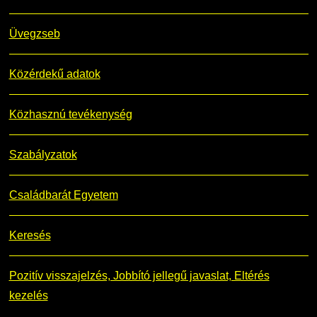
Üvegzseb
Közérdekű adatok
Közhasznú tevékenység
Szabályzatok
Családbarát Egyetem
Keresés
Pozitív visszajelzés, Jobbító jellegű javaslat, Eltérés
kezelés