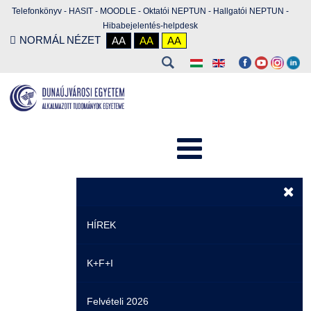
Telefonkönyv
-
HASIT
-
MOODLE
-
Oktatói NEPTUN
-
Hallgatói NEPTUN
-
Hibabejelentés-helpdesk
NORMÁL NÉZET
AA
AA
AA
HÍREK
K+F+I
Hírek
Felvételi 2026
Események