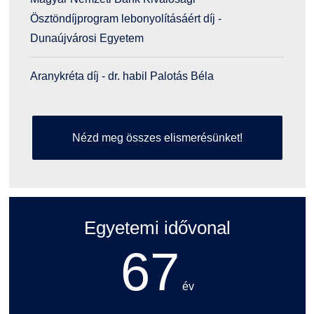
Ösztöndíjprogram lebonyolításáért díj -
Dunaújvárosi Egyetem
Aranykréta díj - dr. habil Palotás Béla
Nézd meg összes elismerésünket!
Egyetemi idővonal
67
év