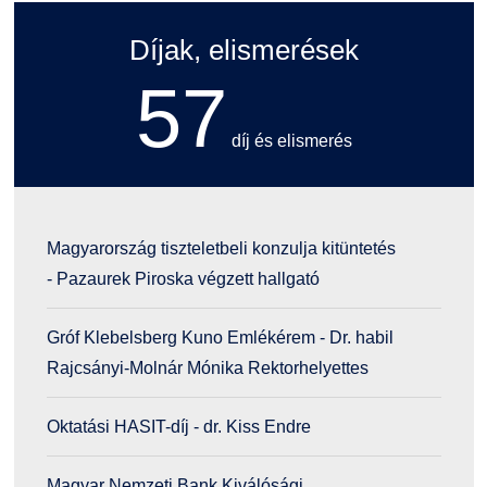
Díjak, elismerések
57
díj és elismerés
Magyarország tiszteletbeli konzulja kitüntetés
- Pazaurek Piroska végzett hallgató
Gróf Klebelsberg Kuno Emlékérem - Dr. habil
Rajcsányi-Molnár Mónika Rektorhelyettes
Oktatási ­HASIT-díj - dr. Kiss Endre
Magyar Nemzeti Bank Kiválósági