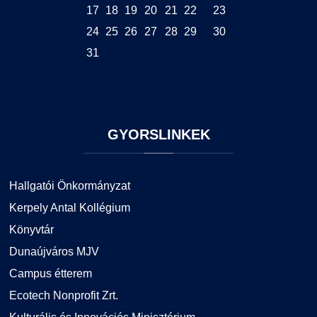
17
18
19
20
21
22
23
GY.I.K.
Online Studium
24
25
26
27
28
29
30
DUE Hallgatói laptop használati segédlet
Képzési Életpályamodell
31
Kerpely Antal Szakkollégium KASZK
Atomerőművi Képzési Bázis
GYORSLINKEK
Hallgatói Önkormányzat
Kerpely Antal Kollégium
Könyvtár
Dunaújváros MJV
Campus étterem
Ecotech Nonprofit Zrt.