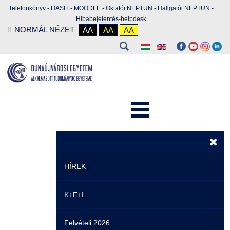
Telefonkönyv
-
HASIT
-
MOODLE
-
Oktatói NEPTUN
-
Hallgatói NEPTUN
-
Hibabejelentés-helpdesk
NORMÁL NÉZET
AA
AA
AA
HÍREK
K+F+I
Hírek
Felvételi 2026
Események